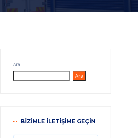
Ara
Ara
BIZIMLE İLETIŞIME GEÇIN