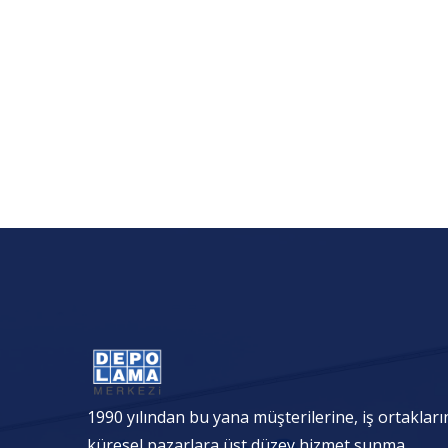
1990 yılından bu yana müşterilerine, iş ortakları
küresel pazarlara üst düzey hizmet sunma