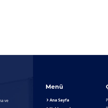
Menü
Ana Sayfa
P
na ve