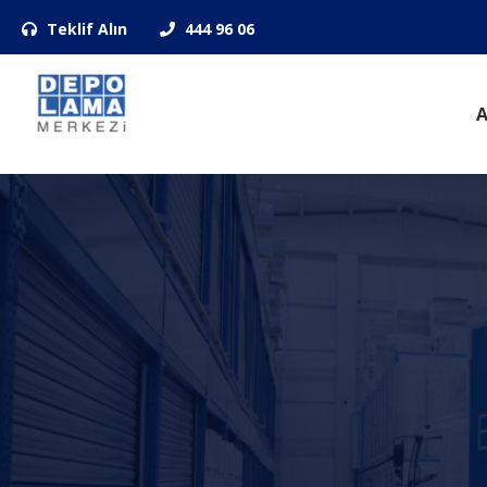
Teklif Alın
444 96 06
A