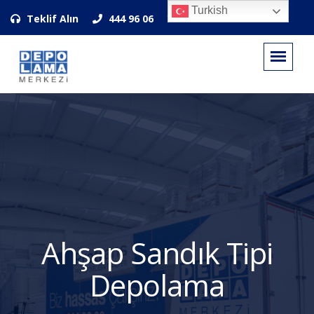
Turkish
Teklif Alın
444 96 06
Ahşap Sandık Tipi
Depolama