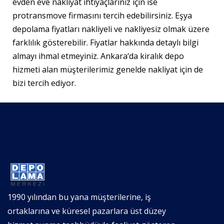
evden eve nakliyat ihtiyaçlarınız için ise
protransmove
firmasını tercih edebilirsiniz. Eşya
depolama fiyatları nakliyeli ve nakliyesiz olmak üzere
farklılık gösterebilir. Fiyatlar hakkında detaylı bilgi
almayı ihmal etmeyiniz. Ankara
‘da kiralık depo
hizmeti alan müşterilerimiz genelde nakliyat için de
bizi tercih ediyor.
1990 yılından bu yana müşterilerine, iş
ortaklarına ve küresel pazarlara üst düzey